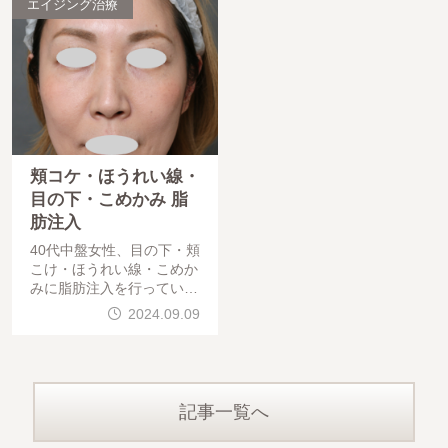
エイジング治療
頬コケ・ほうれい線・
目の下・こめかみ 脂
肪注入
40代中盤女性、目の下・頬
こけ・ほうれい線・こめか
みに脂肪注入を行っていま
す。頬こけ・目の下・こめ
2024.09.09
かみは2回脂肪注入、ほう
れい線は3回脂肪注入を行
っています。注入はSRFを
使用してい
記事一覧へ