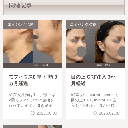
関連記事
エイジング治療
エイジング治療
モフィウス8 顎下 頬 3
目の上 CRF注入 3か
カ月経過
月経過
51歳女性頬は1回、顎下は
54歳女性, current smoker,
2回モフィウス8 の施術を
目の上 CRF, microCRF注
行っています。引き締まっ
入を１回行い、３か月後の
ていることが分かります。
経過となります。CRF(700
2025.06.09
2025.02.08
特徴的なシミを撮影後に消
G/3分) , マフトガン使用
しています。首モフィウス
VOVリフトも実