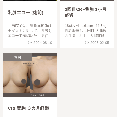
2回目CRF豊胸 1か月
乳腺エコー (術前)
経過
当院では、豊胸施術前は
18歳女性, 161cm, 44.3kg,
全ゲストに対して、乳房を
授乳歴無し, 1回目 大腿後
エコーで確認いたします。
ろ半周、2回目 大腿前側半
私のカウンセリングに関
周 から脂肪吸引してコン
2024.08.10
2025.02.05
しては、まず、豊胸に支障
デンスリッチ脂肪豊胸を行
を来すような しこりや腫
っています。1回でもデコ
瘤などがないかをチェック
ルテあたりが
豊胸
します。エコーモニター
CRF豊胸 ３カ月経過