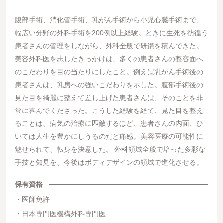
腹部手術、消化管手術、乳がん手術から小児心臓手術まで、
幅広い分野の外科手術を200例以上経験。ときに生死を彷徨う
患者さんの管理をしながら、外科全般で研鑽を積んできた。
美容外科医を志したきっかけは、多くの患者さんの整容面へ
のこだわりを目の当たりにしたこと。例えば乳がん手術後の
患者さんは、乳房への強いこだわりを示した。腹部手術後の
見た目を綺麗に整えて差し上げた患者さんは、そのことを非
常に喜んでくださった。こうした経験を経て、見た目を整え
ることは、病気の治療に匹敵するほど、患者さんの内面、ひ
いては人生を豊かにしうるのだと痛感。美容医療の可能性に
魅せられて、転身を決意した。 外科領域全般で培った多彩な
手技と知見を、今後はボディデザインの領域で進化させる。
保有資格
医師免許
日本専門医機構外科専門医