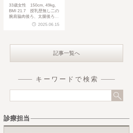
33歳女性 150cm, 49kg,
BMI 21.7 授乳歴無し二の
腕肩脇肉後ろ、太腿後ろ半
周(他院修正)からベイザー
2025.06.15
脂肪吸引を行い、コンデン
スリッチ脂肪豊胸を行って
います。デコルテ谷間、
記事一覧へ
キーワードで検索
診療担当