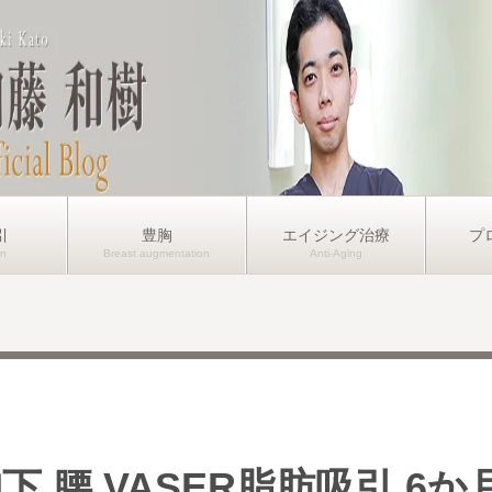
引
豊胸
エイジング治療
プ
下 腰 VASER脂肪吸引 6