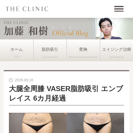
ホーム
脂肪吸引
豊胸
エイジング治療
2026.06.18
大腿全周膝 VASER脂肪吸引 エンブ
レイス 6カ月経過