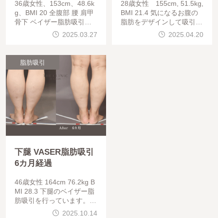
36歳女性、153cm、48.6k
28歳女性 155cm, 51.5kg,
g、BMI 20 全腹部 腰 肩甲
BMI 21.4 気になるお腹の
骨下 ベイザー脂肪吸引に
脂肪をデザインして吸引し
、エンブレイス腹部４エリ
、綺麗に仕上がりました。
2025.03.27
2025.04.20
アを併用しています。術後
胸下まで吸引すると、より
半年で完成ですので、ここ
スッキリしますね。
からもう一回り引
脂肪吸引
下腿 VASER脂肪吸引
6カ月経過
46歳女性 164cm 76.2kg B
MI 28.3 下腿のベイザー脂
肪吸引を行っています。脂
肪吸引だけでは、細さが出
2025.10.14