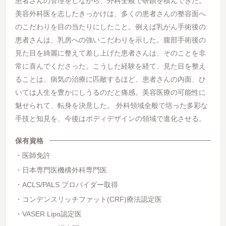
患者さんの管理をしながら、外科全般で研鑽を積んできた。
美容外科医を志したきっかけは、多くの患者さんの整容面へ
のこだわりを目の当たりにしたこと。例えば乳がん手術後の
患者さんは、乳房への強いこだわりを示した。腹部手術後の
見た目を綺麗に整えて差し上げた患者さんは、そのことを非
常に喜んでくださった。こうした経験を経て、見た目を整え
ることは、病気の治療に匹敵するほど、患者さんの内面、ひ
いては人生を豊かにしうるのだと痛感。美容医療の可能性に
魅せられて、転身を決意した。 外科領域全般で培った多彩な
手技と知見を、今後はボディデザインの領域で進化させる。
保有資格
医師免許
日本専門医機構外科専門医
ACLS/PALS プロバイダー取得
コンデンスリッチファット(CRF)療法認定医
VASER Lipo認定医