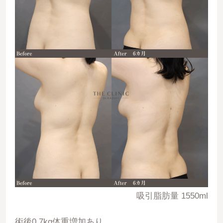
吸引脂肪量 1550ml
術後0.7kg体重増加あり