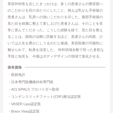
美容外科医を志したきっかけは、多くの患者さんの整容面へ
のこだわりを目の当たりにしたこと。例えば乳がん手術後の
患者さんは、乳房への強いこだわりを示した。腹部手術後の
見た目を綺麗に整えて差し上げた患者さんは、そのことを非
常に喜んでくださった。こうした経験を経て、見た目を整え
ることは、病気の治療に匹敵するほど、患者さんの内面、ひ
いては人生を豊かにしうるのだと痛感。美容医療の可能性に
魅せられて、転身を決意した。 外科領域全般で培った多彩な
手技と知見を、今後はボディデザインの領域で進化させる。
保有資格
医師免許
日本専門医機構外科専門医
ACLS/PALS プロバイダー取得
コンデンスリッチファット(CRF)療法認定医
VASER Lipo認定医
Botox Vista認定医