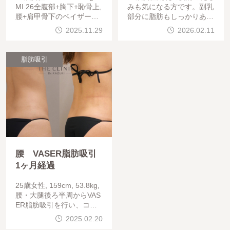
MI 26全腹部+胸下+恥骨上,
みも気になる方です。副乳
腰+肩甲骨下のベイザー脂
部分に脂肪もしっかりある
肪吸引を行い、腹部と腰に
ため、ベイザー脂肪吸引で
2025.11.29
2026.02.11
エンブレイスでのタイトニ
除去。皮膚は脇のしわに合
ング施術を併用しています
わせて切除。あまり切除し
。吸引範囲が広いため
すぎると、突っ張ってしま
脂肪吸引
い、
腰 VASER脂肪吸引
1ヶ月経過
25歳女性, 159cm, 53.8kg,
腰・大腿後ろ半周からVAS
ER脂肪吸引を行い、コン
デンスリッチ脂肪豊胸を行
2025.02.20
っています。術前より+0.5