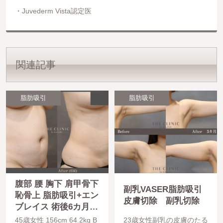
Juvederm Vista認定医
関連記事
脂肪吸引
脂肪吸引
腹部 腰 胸下 肩甲骨下
副乳VASER脂肪吸引
恥骨上 脂肪吸引+エン
皮膚切除 副乳切除
ブレイス 術後6カ月経
過
45歳女性 156cm 64.2kg B
23歳女性副乳の皮膚のたる