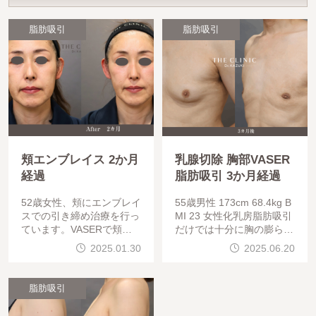
脂肪吸引
脂肪吸引
頬エンブレイス 2か月
乳腺切除 胸部VASER
経過
脂肪吸引 3か月経過
52歳女性、頬にエンブレイ
55歳男性 173cm 68.4kg B
スでの引き締め治療を行っ
MI 23 女性化乳房脂肪吸引
ています。VASERで頬の
だけでは十分に胸の膨らみ
脂肪吸引、タイトニングエ
が解消されない場合があり
2025.01.30
2025.06.20
ンブレイスで輪郭が変わり
ます。超音波検査で乳腺の
ました。CRF注入：眉上・
厚みがある場合には、乳腺
こめかみ
切除を合わせて行
脂肪吸引