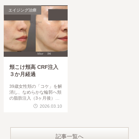
になります。ｍCRF： R
財産とも言われますが、頬
0.6ml,
がふっくらすると若返った
エイジング治療
印象になり
頬こけ頬高 CRF注入
３か月経過
39歳女性頬の「コケ」を解
消し、なめらかな輪郭へ頬
の脂肪注入（3ヶ月後）の
症例です。加齢や骨格の影
2026.03.10
響で目立ちやすい「頬のコ
ケ」にアプローチしました
。変化のポイント輪郭の凹
凸を解消：影
記事一覧へ