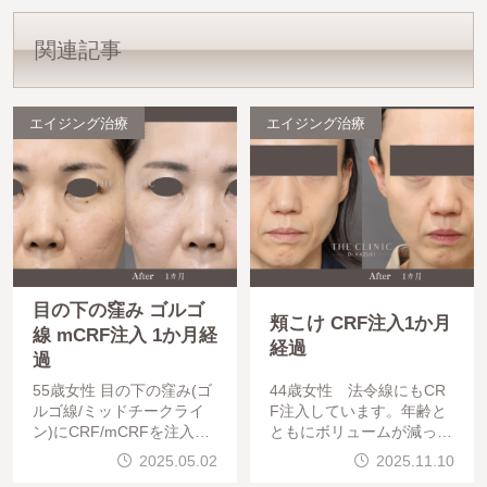
関連記事
エイジング治療
エイジング治療
目の下の窪み ゴルゴ
頬こけ CRF注入1か月
線 mCRF注入 1か月経
経過
過
55歳女性 目の下の窪み(ゴ
44歳女性 法令線にもCR
ルゴ線/ミッドチークライ
F注入しています。年齢と
ン)にCRF/mCRFを注入し
ともにボリュームが減って
ています。目の下の窪みが
くる頬の部分にCRF注入を
2025.05.02
2025.11.10
改善されると若返った印象
行っています。顔の脂肪は