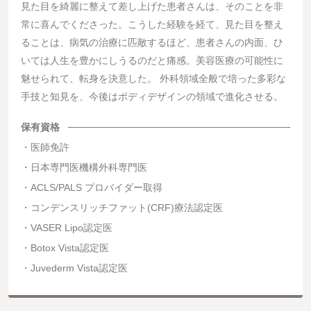
見た目を綺麗に整えて差し上げた患者さんは、そのことを非
常に喜んでくださった。こうした経験を経て、見た目を整え
ることは、病気の治療に匹敵するほど、患者さんの内面、ひ
いては人生を豊かにしうるのだと痛感。美容医療の可能性に
魅せられて、転身を決意した。 外科領域全般で培った多彩な
手技と知見を、今後はボディデザインの領域で進化させる。
保有資格
医師免許
日本専門医機構外科専門医
ACLS/PALS プロバイダー取得
コンデンスリッチファット(CRF)療法認定医
VASER Lipo認定医
Botox Vista認定医
Juvederm Vista認定医