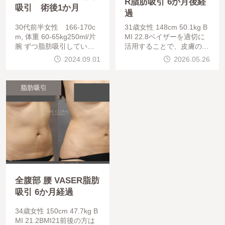
R脂肪吸引 6か月後経
吸引 術後1か月
過
30代前半女性 166-170c
31歳女性 148cm 50.1kg B
m, 体重 60-65kg250ml/片
MI 22.8ベイザーを適切に
腕 ずつ脂肪吸引していま
活用することで、皮膚の引
す。肩 外側の張り出しが
き締めを図ることが出来ま
2024.09.01
2026.05.26
なくなっています。(写真
す。吸引脂肪量が多かった
上：術前、 下：術後1
り、皮膚の余り具合や弾力
か月)
によっては、エンブレイス
脂肪吸引
全腹部 腰 VASER脂肪
吸引 6か月経過
34歳女性 150cm 47.7kg B
MI 21.2BMI21前後の方は