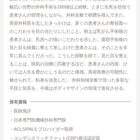
幅広い分野の外科手術を200例以上経験。ときに生死を彷徨う
患者さんの管理をしながら、外科全般で研鑽を積んできた。
美容外科医を志したきっかけは、多くの患者さんの整容面へ
のこだわりを目の当たりにしたこと。例えば乳がん手術後の
患者さんは、乳房への強いこだわりを示した。腹部手術後の
見た目を綺麗に整えて差し上げた患者さんは、そのことを非
常に喜んでくださった。こうした経験を経て、見た目を整え
ることは、病気の治療に匹敵するほど、患者さんの内面、ひ
いては人生を豊かにしうるのだと痛感。美容医療の可能性に
魅せられて、転身を決意した。 外科領域全般で培った多彩な
手技と知見を、今後はボディデザインの領域で進化させる。
保有資格
医師免許
日本専門医機構外科専門医
ACLS/PALS プロバイダー取得
コンデンスリッチファット(CRF)療法認定医