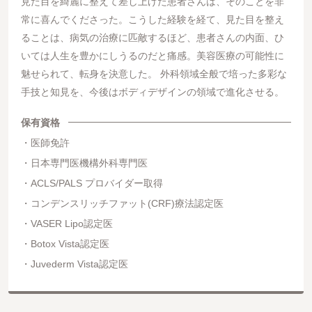
見た目を綺麗に整えて差し上げた患者さんは、そのことを非
常に喜んでくださった。こうした経験を経て、見た目を整え
ることは、病気の治療に匹敵するほど、患者さんの内面、ひ
いては人生を豊かにしうるのだと痛感。美容医療の可能性に
魅せられて、転身を決意した。 外科領域全般で培った多彩な
手技と知見を、今後はボディデザインの領域で進化させる。
保有資格
医師免許
日本専門医機構外科専門医
ACLS/PALS プロバイダー取得
コンデンスリッチファット(CRF)療法認定医
VASER Lipo認定医
Botox Vista認定医
Juvederm Vista認定医