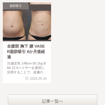
側腹部・下
VASER脂肪吸
脂肪吸引
全腹部 胸下 腰 VASE
R脂肪吸引 6か月後経
過
31歳女性 148cm 50.1kg B
MI 22.8ベイザーを適切に
活用することで、皮膚の引
き締めを図ることが出来ま
2026.05.26
す。吸引脂肪量が多かった
り、皮膚の余り具合や弾力
によっては、エンブレイス
記事一覧へ