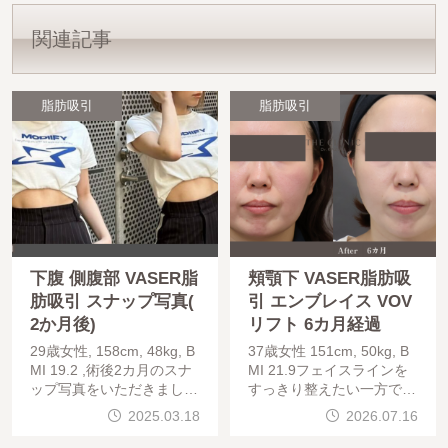
関連記事
脂肪吸引
脂肪吸引
下腹 側腹部 VASER脂
頬顎下 VASER脂肪吸
肪吸引 スナップ写真(
引 エンブレイス VOV
2か月後)
リフト 6カ月経過
29歳女性, 158cm, 48kg, B
37歳女性 151cm, 50kg, B
MI 19.2 ,術後2カ月のスナ
MI 21.9フェイスラインを
ップ写真をいただきました
すっきり整えたい一方で、
。まだ拘縮はありますが、
「脂肪吸引をするとたるみ
2025.03.18
2026.07.16
綺麗な仕上がりとなってい
が心配」という方は少なく
ます。上腹部は吸引せず、
ありません。本症例では、