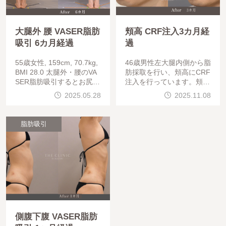
大腿外 腰 VASER脂肪
頬高 CRF注入3カ月経
吸引 6カ月経過
過
55歳女性, 159cm, 70.7kg,
46歳男性左大腿内側から脂
BMI 28.0 太腿外・腰のVA
肪採取を行い、頬高にCRF
SER脂肪吸引するとお尻が
注入を行っています。頬の
丸く、きれいに仕上がりま
窪み・痩せが改善できると
2025.05.28
2025.11.08
す。10380
疲れた印象が解消され、若
返った仕上がりになります
。0674
脂肪吸引
側腹下腹 VASER脂肪