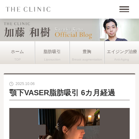
ホーム
脂肪吸引
豊胸
エイジング治療
2025.10.06
顎下VASER脂肪吸引 6カ月経過