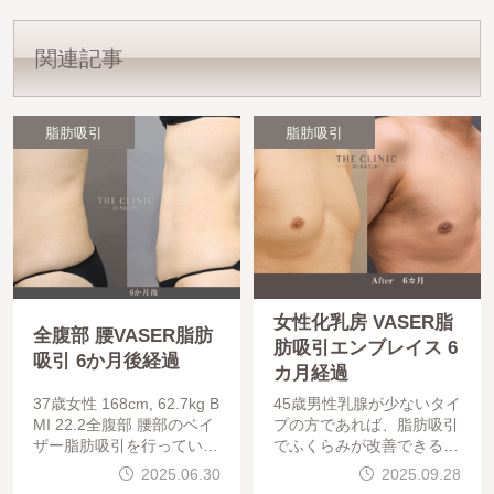
関連記事
脂肪吸引
脂肪吸引
女性化乳房 VASER脂
全腹部 腰VASER脂肪
肪吸引エンブレイス 6
吸引 6か月後経過
カ月経過
37歳女性 168cm, 62.7kg B
45歳男性乳腺が少ないタイ
MI 22.2全腹部 腰部のベイ
プの方であれば、脂肪吸引
ザー脂肪吸引を行っていま
でふくらみが改善できるこ
す。胸下・肩甲骨下まで脂
とがあります。VASER脂
2025.06.30
2025.09.28
肪がついている場合は合わ
肪吸引を胸部・側胸部に行