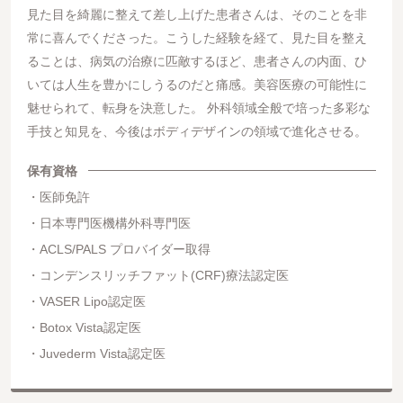
見た目を綺麗に整えて差し上げた患者さんは、そのことを非
常に喜んでくださった。こうした経験を経て、見た目を整え
ることは、病気の治療に匹敵するほど、患者さんの内面、ひ
いては人生を豊かにしうるのだと痛感。美容医療の可能性に
魅せられて、転身を決意した。 外科領域全般で培った多彩な
手技と知見を、今後はボディデザインの領域で進化させる。
保有資格
医師免許
日本専門医機構外科専門医
ACLS/PALS プロバイダー取得
コンデンスリッチファット(CRF)療法認定医
VASER Lipo認定医
Botox Vista認定医
Juvederm Vista認定医