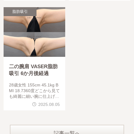
せて取ってあげるとより綺
い、エンブレイスで引き締
麗な仕上がりになりま
めを行っています。
脂肪吸引
二の腕肩 VASER脂肪
吸引 6か月後経過
28歳女性 155cm 45.1kg B
MI 18.7360度どこから見て
も綺麗に細い腕に仕上げま
した。女性らしい柔らかさ
2025.08.05
は残しつつも、華奢に見え
るように吸引してます。
記事一覧へ