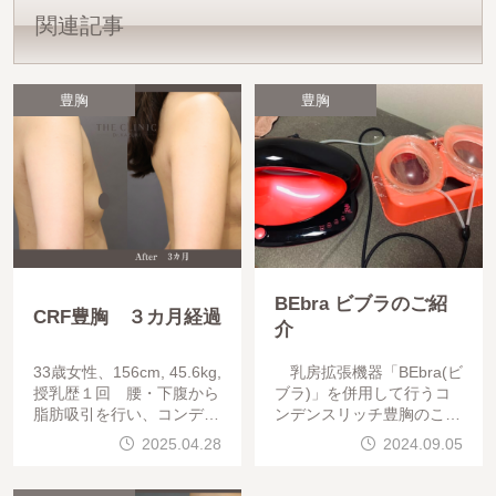
関連記事
豊胸
豊胸
BEbra ビブラのご紹
CRF豊胸 ３カ月経過
介
33歳女性、156cm, 45.6kg,
乳房拡張機器「BEbra(ビ
授乳歴１回 腰・下腹から
ブラ)」を併用して行うコ
脂肪吸引を行い、コンデン
ンデンスリッチ豊胸のこと
スリッチ脂肪豊胸を行いま
を、コンデンスビブラ豊胸
2025.04.28
2024.09.05
した。CRF R: 300ml L: 2
と呼びます。コンデンスリ
90
ッチ豊胸の定着率を改善さ