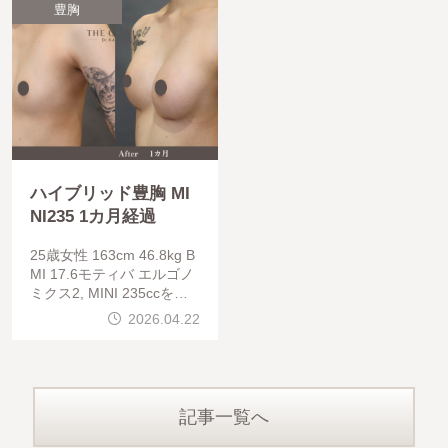
せ、元々バストが小ぶりで
豊胸
あったり、授乳・出産を経
ハイブリッド豊胸 MI
NI235 1カ月経過
25歳女性 163cm 46.8kg B
MI 17.6モティバ エルゴノ
ミクス2, MINI 235ccを用
いて、ハイブリッド豊胸を
2026.04.22
行っています。太もも前側
からベイザー＋バイブロフ
ィット脂肪
記事一覧へ