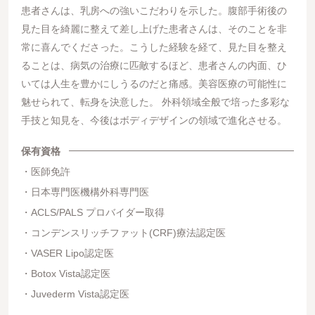
患者さんは、乳房への強いこだわりを示した。腹部手術後の
見た目を綺麗に整えて差し上げた患者さんは、そのことを非
常に喜んでくださった。こうした経験を経て、見た目を整え
ることは、病気の治療に匹敵するほど、患者さんの内面、ひ
いては人生を豊かにしうるのだと痛感。美容医療の可能性に
魅せられて、転身を決意した。 外科領域全般で培った多彩な
手技と知見を、今後はボディデザインの領域で進化させる。
保有資格
医師免許
日本専門医機構外科専門医
ACLS/PALS プロバイダー取得
コンデンスリッチファット(CRF)療法認定医
VASER Lipo認定医
Botox Vista認定医
Juvederm Vista認定医