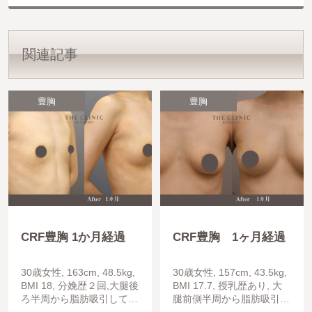
関連記事
豊胸
豊胸
CRF豊胸 1か月経過
CRF豊胸 1ヶ月経過
30歳女性, 163cm, 48.5kg,
30歳女性, 157cm, 43.5kg,
BMI 18, 分娩歴２回,大腿後
BMI 17.7, 授乳歴あり, 大
ろ半周から脂肪吸引してコ
腿前側半周から脂肪吸引し
ンデンスリッチ脂肪豊胸を
て、コンデンスリッチ脂肪