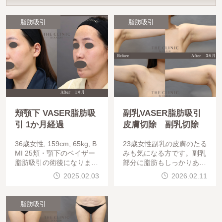
脂肪吸引
脂肪吸引
頬顎下 VASER脂肪吸
副乳VASER脂肪吸引
引 1か月経過
皮膚切除 副乳切除
36歳女性, 159cm, 65kg, B
23歳女性副乳の皮膚のたる
MI 25頬・顎下のベイザー
みも気になる方です。副乳
脂肪吸引の術後になります
部分に脂肪もしっかりある
。もともと、脂肪吸引で変
ため、ベイザー脂肪吸引で
2025.02.03
2026.02.11
化の出にくいタイプと考え
除去。皮膚は脇のしわに合
ていましたが、輪郭・フェ
わせて切除。あまり切除し
イスラインに変化が出始め
すぎると、突っ張ってしま
脂肪吸引
い、