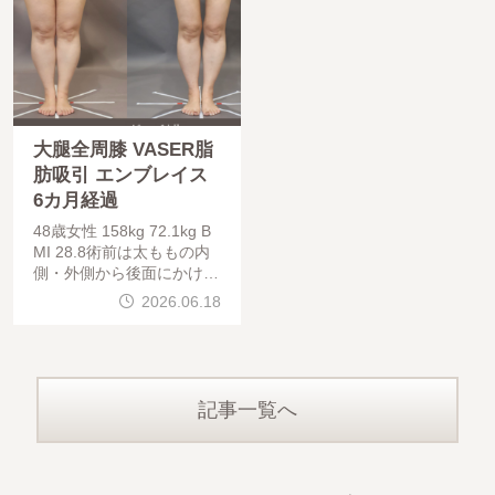
大腿全周膝 VASER脂
肪吸引 エンブレイス
6カ月経過
48歳女性 158kg 72.1kg B
MI 28.8術前は太ももの内
側・外側から後面にかけて
ボリュームがあり、膝周り
2026.06.18
にも脂肪が残ることで脚全
体が太く見えていました。
術後は太もも全体が一回り
記事一覧へ