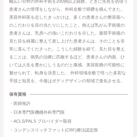
幅広い分野の外科手術を200例以上経験。ときに生死を彷徨う
患者さんの管理をしながら、外科全般で研鑽を積んできた。
美容外科医を志したきっかけは、多くの患者さんの整容面へ
のこだわりを目の当たりにしたこと。例えば乳がん手術後の
患者さんは、乳房への強いこだわりを示した。腹部手術後の
見た目を綺麗に整えて差し上げた患者さんは、そのことを非
常に喜んでくださった。こうした経験を経て、見た目を整え
ることは、病気の治療に匹敵するほど、患者さんの内面、ひ
いては人生を豊かにしうるのだと痛感。美容医療の可能性に
魅せられて、転身を決意した。 外科領域全般で培った多彩な
手技と知見を、今後はボディデザインの領域で進化させる。
保有資格
医師免許
日本専門医機構外科専門医
ACLS/PALS プロバイダー取得
コンデンスリッチファット(CRF)療法認定医