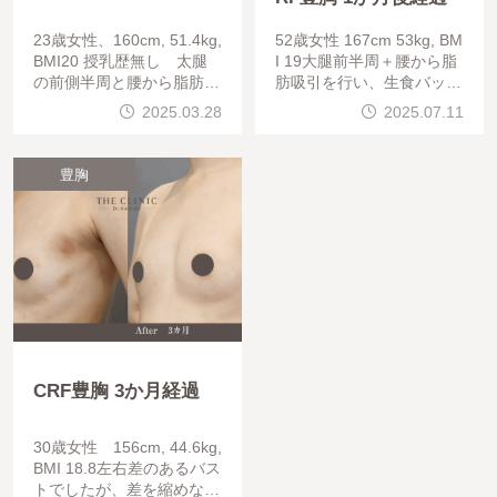
23歳女性、160cm, 51.4kg,
52歳女性 167cm 53kg, BM
BMI20 授乳歴無し 太腿
I 19大腿前半周＋腰から脂
の前側半周と腰から脂肪吸
肪吸引を行い、生食バッグ
引を行い、コンデンスリッ
を下縁から取り出し、コン
2025.03.28
2025.07.11
チ脂肪豊胸を行いました。
デンスリッチ脂肪豊胸を行
大手美容外科では脂肪がな
っています。240mlの生食
いため適応外と
バッグが入っていました
豊胸
CRF豊胸 3か月経過
30歳女性 156cm, 44.6kg,
BMI 18.8左右差のあるバス
トでしたが、差を縮めなが