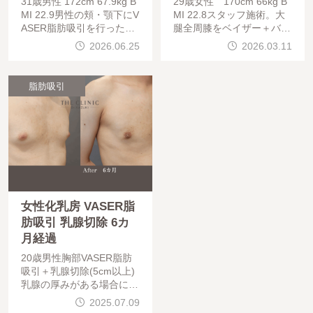
31歳男性 172cm 67.9kg B
29歳女性 170cm 66kg B
MI 22.9男性の頬・顎下にV
MI 22.8スタッフ施術。大
ASER脂肪吸引を行った、
腿全周膝をベイザー＋バイ
術後3か月の症例です。顎
ブロフィットで脂肪吸引し
2026.06.25
2026.03.11
下 Wニードル2本、頬VOV
ています。バイブロフィッ
リフト6本を併用していま
トを用いることで、吸引の
す。「体
際に摩擦による組織の損傷
脂肪吸引
を最
女性化乳房 VASER脂
肪吸引 乳腺切除 6カ
月経過
20歳男性胸部VASER脂肪
吸引＋乳腺切除(5cm以上)
乳腺の厚みがある場合には
、脂肪吸引のみでは胸の膨
2025.07.09
らみが十分に解消されない