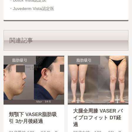
Botox Vista認定医
Juvederm Vista認定医
関連記事
脂肪吸引
脂肪吸引
大腿全周膝 VASER バ
頬顎下 VASER脂肪吸
イブロフィット DT経
引 3か月後経過
過