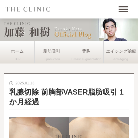
ホーム
脂肪吸引
豊胸
エイジング治療
2025.01.13
乳腺切除 前胸部VASER脂肪吸引 1
か月経過