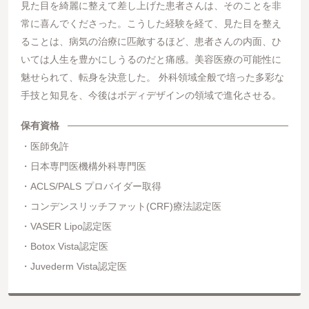
見た目を綺麗に整えて差し上げた患者さんは、そのことを非
常に喜んでくださった。こうした経験を経て、見た目を整え
ることは、病気の治療に匹敵するほど、患者さんの内面、ひ
いては人生を豊かにしうるのだと痛感。美容医療の可能性に
魅せられて、転身を決意した。 外科領域全般で培った多彩な
手技と知見を、今後はボディデザインの領域で進化させる。
保有資格
医師免許
日本専門医機構外科専門医
ACLS/PALS プロバイダー取得
コンデンスリッチファット(CRF)療法認定医
VASER Lipo認定医
Botox Vista認定医
Juvederm Vista認定医