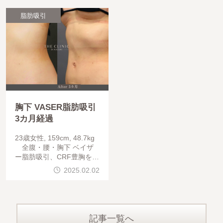
脂肪吸引
胸下 VASER脂肪吸引
3カ月経過
23歳女性, 159cm, 48.7kg
全腹・腰・胸下 ベイザ
ー脂肪吸引、CRF豊胸を行
っています。術後 体重1.2
2025.02.02
kg増加していますが、胸下
を脂肪吸引したことですっ
きりし、バスト
記事一覧へ