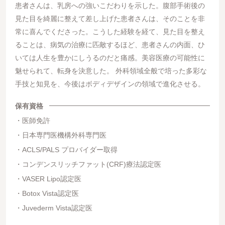
患者さんは、乳房への強いこだわりを示した。腹部手術後の
見た目を綺麗に整えて差し上げた患者さんは、そのことを非
常に喜んでくださった。こうした経験を経て、見た目を整え
ることは、病気の治療に匹敵するほど、患者さんの内面、ひ
いては人生を豊かにしうるのだと痛感。美容医療の可能性に
魅せられて、転身を決意した。 外科領域全般で培った多彩な
手技と知見を、今後はボディデザインの領域で進化させる。
保有資格
医師免許
日本専門医機構外科専門医
ACLS/PALS プロバイダー取得
コンデンスリッチファット(CRF)療法認定医
VASER Lipo認定医
Botox Vista認定医
Juvederm Vista認定医