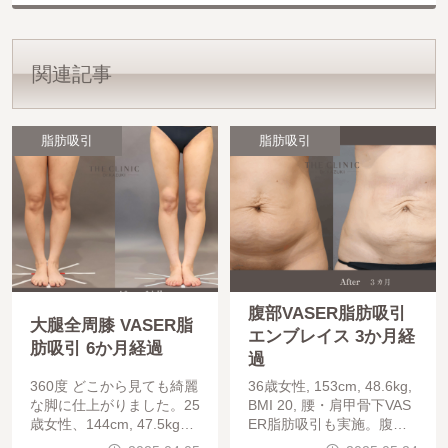
関連記事
脂肪吸引
脂肪吸引
腹部VASER脂肪吸引
大腿全周膝 VASER脂
エンブレイス 3か月経
肪吸引 6か月経過
過
360度 どこから見ても綺麗
36歳女性, 153cm, 48.6kg,
な脚に仕上がりました。25
BMI 20, 腰・肩甲骨下VAS
歳女性、144cm, 47.5kg
ER脂肪吸引も実施。腹部
大腿全周膝ベイザー脂肪吸
ベイザー脂肪吸引の際にエ