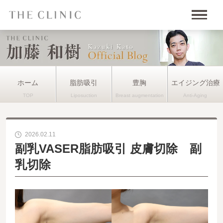
ホーム
脂肪吸引
豊胸
エイジング治療
2026.02.11
副乳VASER脂肪吸引 皮膚切除 副
乳切除