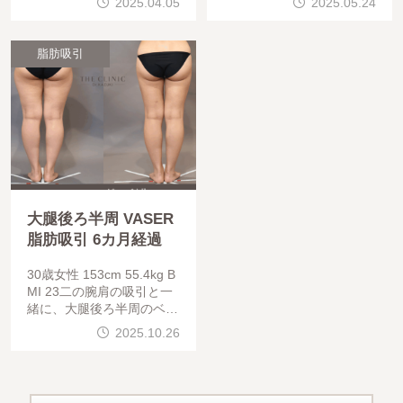
2025.04.05
2025.05.24
引 6か月経過になります
ンブレイス4部位の引き締
。
め治療を併用しています。
脂肪吸引
大腿後ろ半周 VASER
脂肪吸引 6カ月経過
30歳女性 153cm 55.4kg B
MI 23二の腕肩の吸引と一
緒に、大腿後ろ半周のベイ
ザー脂肪吸引を行っていま
2025.10.26
す。外張り・内側の隙間が
綺麗に仕上がりました。膝
内も併せて吸引する