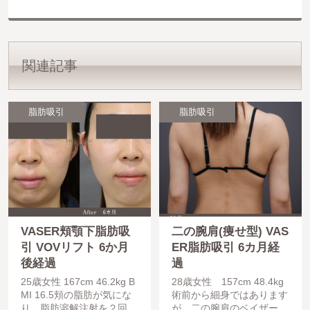
関連記事
脂肪吸引
脂肪吸引
VASER頬顎下脂肪吸
二の腕肩(痩せ型) VAS
引 VOVリフト 6か月
ER脂肪吸引 6カ月経
後経過
過
25歳女性 167cm 46.2kg B
28歳女性 157cm 48.4kg
MI 16.5頬の脂肪が気にな
術前から細身ではあります
り、脂肪溶解注射を２回行
が、二の腕肩のベイザー脂