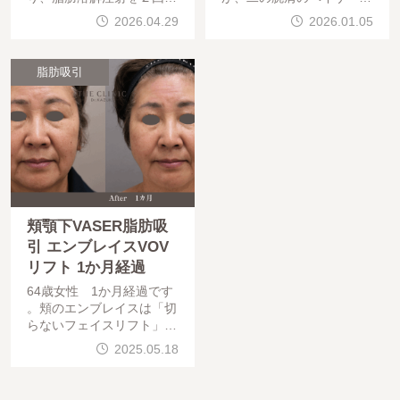
ったものの、効果は出ず、
肪吸引により、余計なもっ
2026.04.29
2026.01.05
ご相談にこられました。お
ちり感が無くなりました。
顔の余分な脂肪を取り除き
後ろ姿もより直角の肩にな
、糸リフトで整え
っていますが、ボコつきな
脂肪吸引
頬顎下VASER脂肪吸
引 エンブレイスVOV
リフト 1か月経過
64歳女性 1か月経過です
。頬のエンブレイスは「切
らないフェイスリフト」と
も呼ばれます。エンブレイ
2025.05.18
スは通常、浮腫みの期間が
1-2か月継続しますが、VO
Vリフトを併用することで