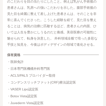
のこだわりを目の当たりにしたこと。例えば乳がん手術後の
患者さんは、乳房への強いこだわりを示した。腹部手術後の
見た目を綺麗に整えて差し上げた患者さんは、そのことを非
常に喜んでくださった。こうした経験を経て、見た目を整え
ることは、病気の治療に匹敵するほど、患者さんの内面、ひ
いては人生を豊かにしうるのだと痛感。美容医療の可能性に
魅せられて、転身を決意した。 外科領域全般で培った多彩な
手技と知見を、今後はボディデザインの領域で進化させる。
保有資格
医師免許
日本専門医機構外科専門医
ACLS/PALS プロバイダー取得
コンデンスリッチファット(CRF)療法認定医
VASER Lipo認定医
Botox Vista認定医
Juvederm Vista認定医