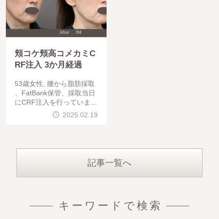
頬コケ頬高コメカミC
RF注入 3か月経過
53歳女性, 腰から脂肪採取
、FatBank保管、採取当日
にCRF注入を行っています
。頬コケは癒着を剥がすよ
2025.02.19
うにしてCRF注入していま
す。法令線の脂肪
記事一覧へ
キーワードで検索