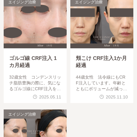
エイジング治療
エイジング治療
ゴルゴ線 CRF注入 1
頬こけ CRF注入1か月
カ月経過
経過
32歳女性 コンデンスリッ
44歳女性 法令線にもCR
チ脂肪豊胸の際に、気にな
F注入しています。年齢と
るゴルゴ線にCRF注入を行
ともにボリュームが減って
っています。このゲスト様
くる頬の部分にCRF注入を
2025.05.11
2025.11.10
は1回のCRF注入で改善し
行っています。顔の脂肪は
ておりますが、ご満足いた
財産とも言われますが、頬
だくまでに複数回の注入が
がふっくらすると若返った
エイジング治療
必要にな
印象になり