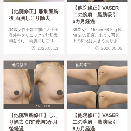
【他院修正】VASER
【他院修正】脂肪豊胸
二の腕肩 脂肪吸引
後 両胸しこり除去
6カ月経過
34歳女性十数年前に大手美
38歳女性 158cm 68.8kg B
容外科クリニックで脂肪豊
MI 27.5正直、あまり写真
胸をうけ、両胸にしこりを
上の変化は大きくありませ
形成。除去のご相談にこら
ん。「以前、他のクリニッ
2026.05.11
2026.05.05
れました。両胸に4-5cmの
クで脂肪吸引をしたけれど
しこりをエコーで確認。乳
、あまり効果を感じられな
腺の下にあるため、バスト
かった…」そんな
他院修正
他院修正
下縁に切
【他院豊胸修正】しこ
【他院修正】VASER
り除去 CRF豊胸3か月
二の腕肩 脂肪吸引
後経過
6カ月経過