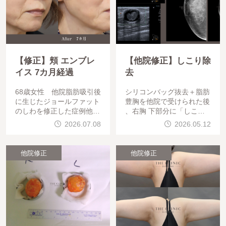
【修正】頬 エンブレ
【他院修正】しこり除
イス 7カ月経過
去
68歳女性 他院脂肪吸引後
シリコンバッグ抜去＋脂肪
に生じたジョールファット
豊胸を他院で受けられた後
のしわを修正した症例他院
、右胸 下部分に「しこり
で頬脂肪吸引を受けられた
」ができてしまったため、
2026.07.08
2026.05.12
後、ジョールファット部分
ご相談に来られました。マ
にしわ・たるみが生じた患
ンモグラフィ検査を受ける
者様の修正症例です。（術
前と受けた後(当院エコー)
他院修正
他院修正
後7か月）脂
です。マンモグラフィ