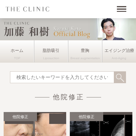
ホーム
脂肪吸引
豊胸
エイジング治療
他院修正
他院修正
他院修正