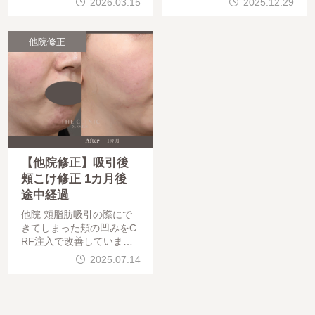
2026.03.15
2025.12.29
っていたようですが、エコ
した。20代のころは頬の膨
ーでみると、乳輪の頭側に
らみが気になりがちですが
も乳腺下にしこりがあるこ
、徐々に脂肪が減ってくる
他院修正
とがわかりま
部位でもあ
【他院修正】吸引後
頬こけ修正 1カ月後
途中経過
他院 頬脂肪吸引の際にで
きてしまった頬の凹みをC
RF注入で改善しています
。凹み・癒着が強く、複数
2025.07.14
回の施術が必要になります
が、下の画像は１回注入の
前後になります。