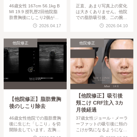
46歳女性 167cm 56.1kg B
正直、あまり写真上の変化
MI 19.9 授乳歴2回他院脂
は大きくありません。他院
肪豊胸後にしこり2個が出
での脂肪吸引後、二の腕や
来ており、その摘出をした
肩に「取り残し」があると
2026.04.17
2026.04.10
後で、コンデンスリッチ脂
感じられ、当院で修正手術
肪豊胸を行っています。他
を行った症例です。術後6
院脂肪豊胸で太
ヶ月の経過をご紹介します
他院修正
他院修正
。ついている脂肪も左右
【他院修正】吸引後
【他院修正】脂肪豊胸
頬こけ CRF注入 3カ
後のしこり除去
月後経過
46歳女性他院での脂肪豊胸
37歳女性ジョール・メーラ
後に生じた「しこり」を切
ーファットの吸引後に頬の
開除去しています。左胸の
こけが気になるようになっ
側胸部側のしこりが気にな
たため、ご相談に来られま