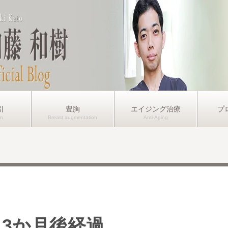
引
豊胸
エイジング治療
プ
 3か月後経過