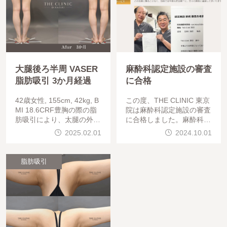
大腿後ろ半周 VASER
麻酔科認定施設の審査
脂肪吸引 3か月経過
に合格
42歳女性, 155cm, 42kg, B
この度、THE CLINIC 東京
MI 18.6CRF豊胸の際の脂
院は麻酔科認定施設の審査
肪吸引により、太腿の外の
に合格しました。麻酔科認
張り出しが解消されていま
定施設は、適正かつ安全な
2025.02.01
2024.10.01
す。吸引脂肪量：670ml施
麻酔関連業務を遂行し得る
施設であることを、日本麻
酔科学会に正式に認められ
脂肪吸引
た施設(病院/クリニ