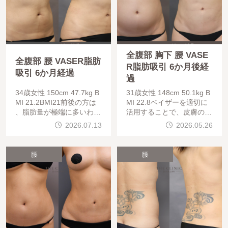
全腹部 胸下 腰 VASE
全腹部 腰 VASER脂肪
R脂肪吸引 6か月後経
吸引 6か月経過
過
34歳女性 150cm 47.7kg B
31歳女性 148cm 50.1kg B
MI 21.2BMI21前後の方は
MI 22.8ベイザーを適切に
、脂肪量が極端に多いわけ
活用することで、皮膚の引
ではないため、腹部脂肪吸
き締めを図ることが出来ま
2026.07.13
2026.05.26
引の中でも比較的難易度の
す。吸引脂肪量が多かった
高いケースです。しっかり
り、皮膚の余り具合や弾力
と変化を出しながら、
によっては、エンブレイス
腰
腰