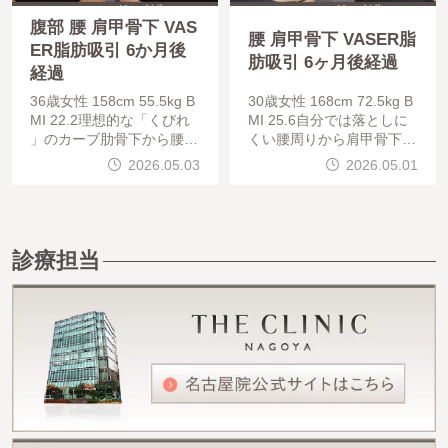
腹部 腰 肩甲骨下 VAS
腰 肩甲骨下 VASER脂
ER脂肪吸引 6か月後
肪吸引 6ヶ月後経過
経過
36歳女性 158cm 55.5kg B
30歳女性 168cm 72.5kg B
MI 22.2理想的な「くびれ
MI 25.6自分では落としに
」のカーブ肋骨下から腰に
くい腰周りから肩甲骨下に
かけてのラインが劇的に変
かけてのベイザー脂肪吸引
2026.05.03
2026.05.01
化しています。ベイザー脂
を施した症例をご紹介しま
肪吸引特有の、組織を優し
す。術後の変化とポイント
く遊離させる
術前は腰周りにボ
診療担当